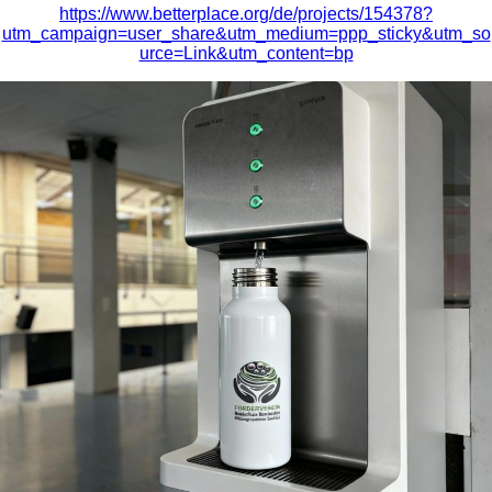
https://www.betterplace.org/de/projects/154378?
utm_campaign=user_share&utm_medium=ppp_sticky&utm_so
urce=Link&utm_content=bp